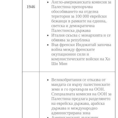
Англо-американската комисия за
1946
Палестина препоръчва
обособяването на отделна
територия за 100 000 еврейски
бежанци в рамките на единна,
светска и демократична
Палестинска държава
Италия скъсва с монархията и се
обявява за република
Във френски Индокитай започва
война между френските
окупационни сили и
комунистическите войски на Хо
Ши Мин
Великобритания се отказва от
мандата си върху палестинските
земи и го прехвърля на ООН.
Специалната комисия на ООН за
Палестина предлага разделянето
на еврейска държава, арабска
държава и международно
администрирана зона
Американският държавен