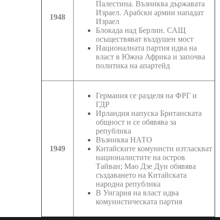
Палестина. Възниква държавата
Израел. Арабски армии нападат
1948
Израел
Блокада над Берлин. САЩ
осъществяват въздушен мост
Националната партия идва на
власт в Южна Африка и започва
политика на апартейд
Германия се разделя на ФРГ и
ГДР
Ирландия напуска Британската
общност и се обявява за
република
Възниква НАТО
1949
Китайските комунисти изтласкват
националистите на остров
Тайван; Мао Дзе Дун обявява
създаването на Китайската
народна република
В Унгария на власт идва
комунистическата партия