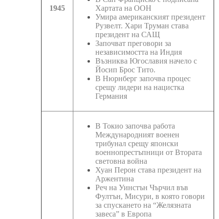
1945
Хартата на ООН
Умира американският президент
Рузвелт. Хари Труман става
президент на САЩ
Започват преговори за
независимостта на Индия
Възниква Югославия начело с
Йосип Брос Тито.
В Нюрнберг започва процес
срещу лидери на нацистка
Германия
В Токио започва работа
Международният военен
трибунал срещу японски
военнопрестъпници от Втората
световна война
Хуан Перон става президент на
Аржентина
Реч на Уинстън Чърчил във
Фултън, Мисури, в която говори
за спускането на “Желязната
завеса” в Европа