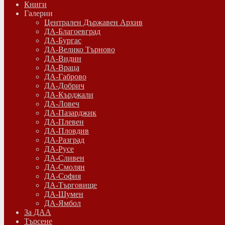
Книги
Галерии
Централен Държавен Архив
ДА-Благоевград
ДА-Бургас
ДА-Велико Търново
ДА-Видин
ДА-Враца
ДА-Габрово
ДА-Добрич
ДА-Кърджали
ДА-Ловеч
ДА-Пазарджик
ДА-Плевен
ДА-Пловдив
ДА-Разград
ДА-Русе
ДА-Сливен
ДА-Смолян
ДА-София
ДА-Търговище
ДА-Шумен
ДА-Ямбол
Зa ДАА
Търсене