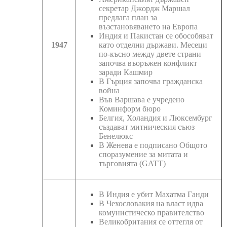
секретар Джордж Маршал
предлага план за
възстановяването на Европа
Индия и Пакистан се обособяват
1947
като отделни държави. Месеци
по-късно между двете страни
започва въоръжен конфликт
заради Кашмир
В Гърция започва гражданска
война
Във Варшава е учредено
Коминформ бюро
Белгия, Холандия и Люксембург
създават митническия съюз
Бенелюкс
В Женева е подписано Общото
споразумение за митата и
търговията (GATT)
В Индия е убит Махатма Ганди
В Чехословакия на власт идва
комунистическо правителство
Великобритания се оттегля от