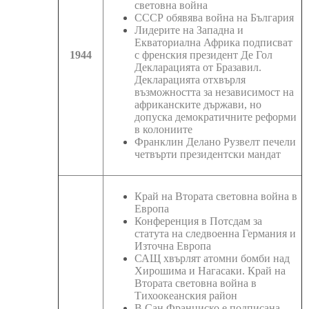
световна война
СССР обявява война на България
Лидерите на Западна и
Екваториална Африка подписват
1944
с френския президент Де Гол
Декларацията от Бразавил.
Декларацията отхвърля
възможността за независимост на
африканските държави, но
допуска демократичните реформи
в колониите
Франклин Делано Рузвелт печели
четвърти президентски мандат
Край на Втората световна война в
Европа
Конференция в Потсдам за
статута на следвоенна Германия и
Източна Европа
САЩ хвърлят атомни бомби над
Хирошима и Нагасаки. Край на
Втората световна война в
Тихоокеанския район
В Сан Франциско е подписана