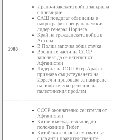
Ирано-иракската война завършва
с примирие
САЩ повдигат обвинения в
накротрафик срещу панамския
лидер генерал Нориега
Край на гражданската война в
Ангола
В Полша започва обща стачка
1988
Военните части на СССР
започват да се изтеглят от
Афганистан
Лидерът на ООП Ясер Арафат
признава съществуването на
Израел и призовава за намиране
на политическо решение на
палестинския проблем
СССР окончателно се изтегля от
Афганистан
Китай въвежда извънредно
положение в Тибет
Китайските власти смазват със
сила анти-правителствените