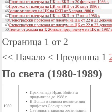
44
Протокол от пленум на ЦК на БКП от 20 февруари 1986 г.
45
Протокол от пленум на ЦК на БКП от 20 март 1986 г.
46
Запис от пленум на ЦК на БКП от 5 април 1986 г.
47
Протокол от пленум на ЦК на БКП от 17 юни 1986 г.
48
Стенографски протокол от пленум на ЦК от 22 и 23 декември
49
Стенографски протокол от пленум на ЦК от 22 и 23 декември
50
Тезиси от доклад на Т. Живков пред пленум на ЦК от 1987 г
Страница 1 от 2
<<
Начало
<
Предишна
1
По света (1980-1989)
Ирак напада Иран. Войната
продължава до 1988 г.
В Полша възниква независимия
1980
профсъюз Солидарност
Световната здравна организация