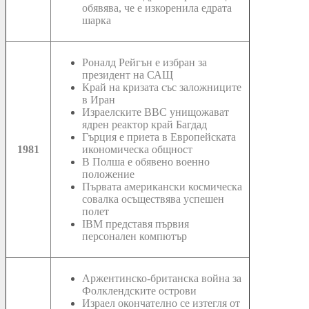
обявява, че е изкоренила едрата
шарка
Роналд Рейгън е избран за
президент на САЩ
Край на кризата със заложниците
в Иран
Израелските ВВС унищожават
ядрен реактор край Багдад
Гърция е приета в Европейската
1981
икономическа общност
В Полша е обявено военно
положение
Първата американски космическа
совалка осъществява успешен
полет
IBM представя първия
персонален компютър
Аржентинско-британска война за
Фолклендските острови
Израел окончателно се изтегля от