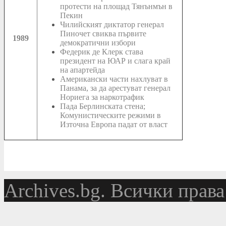
протести на площад Тянънмън в
Пекин
Чилийският диктатор генерал
Пиночет свиква първите
1989
демократични избори
Федерик де Клерк става
президент на ЮАР и слага край
на апартейда
Американски части нахлуват в
Панама, за да арестуват генерал
Нориега за наркотрафик
Пада Берлинската стена;
Комунистическите режими в
Източна Европа падат от власт
Аrchives.bg. Всички права