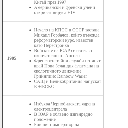
Китай през 1997
Американски и френски учени
откриват вируса HIV
Начело на КПСС в СССР застава
Михаил Горбачов, който въвежда
реформаторски курс, известен
като Перестройка
Войските на ЮАР се изтеглят
окончателно от Ангола
1985
Френските тайни служби потапят
край Нова Зеландия флагмана на
екологичното движение
Грийнпийс Rainbow Warier
САЩ и Великобритания напускат
ЮНЕСКО
Избухва Чернобилската ядрена
електроцентрала
В ЮАР е обявено извънредно
положение
Бившият император на