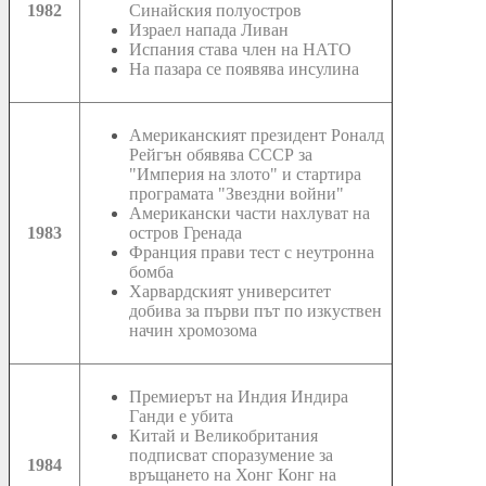
1982
Синайския полуостров
Израел напада Ливан
Испания става член на НАТО
На пазара се появява инсулина
Американският президент Роналд
Рейгън обявява СССР за
"Империя на злото" и стартира
програмата "Звездни войни"
Американски части нахлуват на
1983
остров Гренада
Франция прави тест с неутронна
бомба
Харвардският университет
добива за първи път по изкуствен
начин хромозома
Премиерът на Индия Индира
Ганди е убита
Китай и Великобритания
подписват споразумение за
1984
връщането на Хонг Конг на