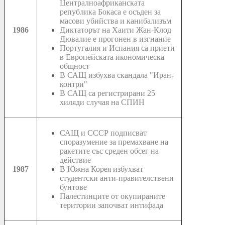
Централноафриканската
република Бокаса е осъден за
масови убийства и канибализъм
1986
Диктаторът на Хаити Жан-Клод
Дювалие е прогонен в изгнание
Португалия и Испания са приети
в Европейската икономическа
общност
В САЩ избухва скандала "Иран-
контри"
В САЩ са регистрирани 25
хиляди случая на СПИН
САЩ и СССР подписват
споразумение за премахване на
ракетите със среден обсег на
действие
1987
В Южна Корея избухват
студентски анти-правителствени
бунтове
Палестинците от окупираните
територии започват интифада