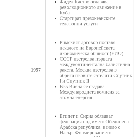
Фидел Кастро оглавява
революционното движение в
Куба
Стартират презокеанските
телефонни услуги
Римският договор поставя
началото на Европейската
икономическа общност (ЕИО)
СССР изстрелва първата
междуконтинентална балистична
1957
ракета. Москва изстрелва в
обрита първите сателити Спутник
I и Спутник II
Във Виена се създава
Международната комисия за
атомна енергия
Египет и Сирия обявяват
федерация под името Обединена
Арабска република, начело с
Насър. Формированието