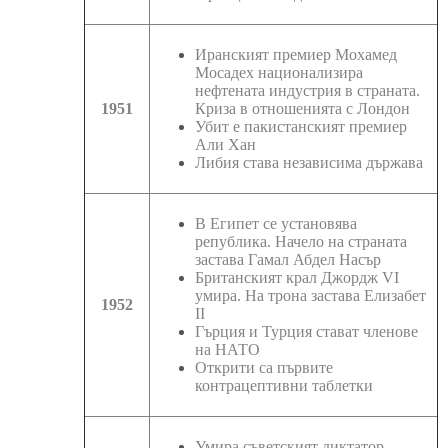
Иранският премиер Мохамед
Мосадех национализира
нефтената индустрия в страната.
1951
Криза в отношенията с Лондон
Убит е пакистанският премиер
Али Хан
Либия става независима държава
В Египет се установява
република. Начело на страната
застава Гамал Абдел Насър
Британският крал Джордж VI
умира. На трона застава Елизабет
1952
II
Гърция и Турция стават членове
на НАТО
Открити са първите
контрацептивни таблетки
Умира съветският диктатор