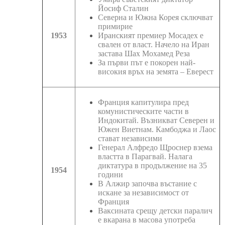
Йосиф Сталин
Северна и Южна Корея сключват
примирие
1953
Иранският премиер Мосадех е
свален от власт. Начело на Иран
застава Шах Мохамед Реза
За първи път е покорен най-
високия връх на земята – Еверест
Франция капитулира пред
комунистическите части в
Индокитай. Възникват Северен и
Южен Виетнам. Камбоджа и Лаос
стават независими
Генерал Алфредо Щроснер взема
властта в Парагвай. Налага
диктатура в продължение на 35
1954
години
В Алжир започва въстание с
искане за независимост от
Франция
Ваксината срещу детски паралич
е вкарана в масова употреба