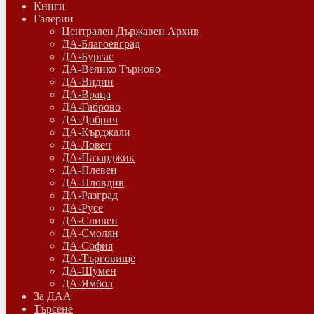
Книги
Галерии
Централен Държавен Архив
ДА-Благоевград
ДА-Бургас
ДА-Велико Търново
ДА-Видин
ДА-Враца
ДА-Габрово
ДА-Добрич
ДА-Кърджали
ДА-Ловеч
ДА-Пазарджик
ДА-Плевен
ДА-Пловдив
ДА-Разград
ДА-Русе
ДА-Сливен
ДА-Смолян
ДА-София
ДА-Търговище
ДА-Шумен
ДА-Ямбол
Зa ДАА
Търсене