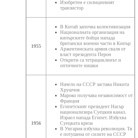
Изобретен е силициевият
транзистор
В Китай започва колективизация
Националната организация на
кипърските бойци напада
британски военни части в Кипър
1955
Аржентинската армия сваля от
власт президента Перон
Открити са тетрациклинът и
оптичните нишки
Начело на СССР застава Никита
Хрушчов
Мароко получава независимост от
Франция
Египетският президент Насър
национализира Суецкия канал.
Израел напада Египет. Избухва
1956
Суецката криза
В Унгария избухва революция. Тя
е потушена от силите на СССР