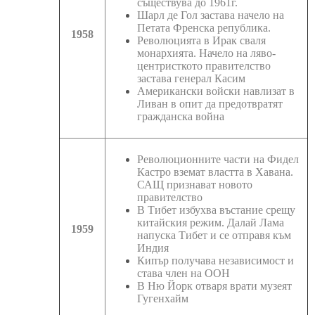
съществува до 1961г.
Шарл де Гол застава начело на
Петата Френска република.
1958
Революцията в Ирак сваля
монархията. Начело на ляво-
центристкото правителство
застава генерал Касим
Американски войски навлизат в
Ливан в опит да предотвратят
гражданска война
Революционните части на Фидел
Кастро вземат властта в Хавана.
САЩ признават новото
правителство
В Тибет избухва въстание срещу
китайския режим. Далай Лама
1959
напуска Тибет и се отправя към
Индия
Кипър получава независимост и
става член на ООН
В Ню Йорк отваря врати музеят
Гугенхайм