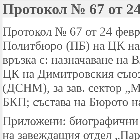
Протокол № 67 от 24
Протокол № 67 от 24 февру
Политбюро (ПБ) на ЦК на
връзка с: назначаване на 
ЦК на Димитровския съюз
(ДСНМ), за зав. сектор „
БКП; състава на Бюрото 
Приложени: биографични 
на завеждащия отдел „Па