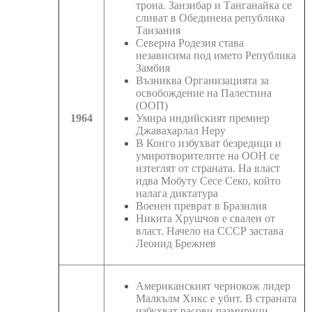
трона. Занзибар и Танганайка се
сливат в Обединена република
Танзания
Северна Родезия става
независима под името Република
Замбия
Възниква Организацията за
освобождение на Палестина
(ООП)
1964
Умира индийският премиер
Джавахарлал Неру
В Конго избухват безредици и
умиротворителите на ООН се
изтеглят от страната. На власт
идва Мобуту Сесе Секо, който
налага диктатура
Военен преврат в Бразилия
Никита Хрушчов е свален от
власт. Начело на СССР застава
Леонид Брежнев
Американският чернокож лидер
Малкълм Хикс е убит. В страната
избухват расови размирици