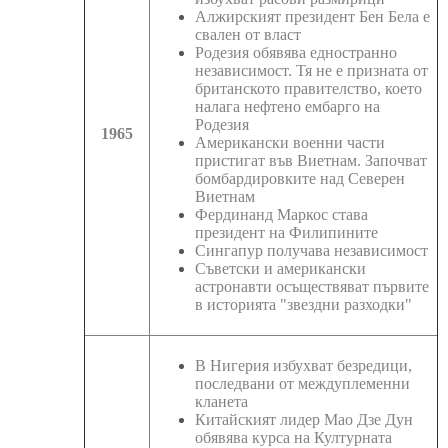
Алжирският президент Бен Бела е
свален от власт
Родезия обявява едностранно
независимост. Тя не е призната от
британското правителство, което
налага нефтено ембарго на
Родезия
1965
Американски военни части
пристигат във Виетнам. Започват
бомбардировките над Северен
Виетнам
Фердинанд Маркос става
президент на Филипините
Сингапур получава независимост
Съветски и американски
астронавти осъществяват първите
в историята "звездни разходки"
В Нигерия избухват безредици,
последвани от междуплеменни
кланета
Китайският лидер Мао Дзе Дун
обявява курса на Културната