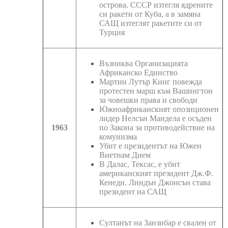
острова. СССР изтегля ядрените
си ракети от Куба, а в замяна
САЩ изтеглят ракетите си от
Турция
Възниква Организацията
Африканско Единство
Мартин Лутър Кинг повежда
протестен марш към Вашингтон
за човешки права и свободи
Южноафриканският опозиционен
лидер Нелсън Мандела е осъден
1963
по Закона за противодействие на
комунизма
Убит е президентът на Южен
Виетнам Дием
В Далас, Тексас, е убит
американският президент Дж.Ф.
Кенеди. Линдън Джонсън става
президент на САЩ
Султанът на Занзибар е свален от