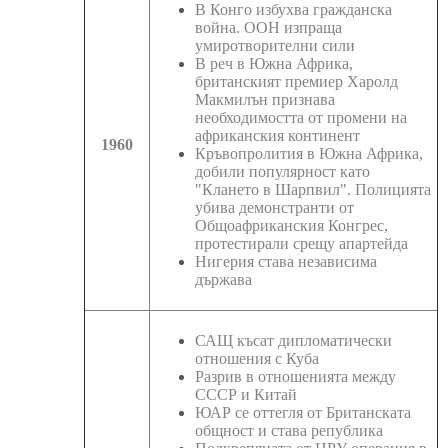
В Конго избухва гражданска
война. ООН изпраща
умиротворителни сили
В реч в Южна Африка,
британският премиер Харолд
Макмилън признава
необходимостта от промени на
африканския континент
1960
Кръвопролития в Южна Африка,
добили популярност като
"Клането в Шарпвил". Полицията
убива демонстранти от
Общоафриканския Конгрес,
протестирали срещу апартейда
Нигерия става независима
държава
САЩ късат дипломатически
отношения с Куба
Разрив в отношенията между
СССР и Китай
ЮАР се оттегля от Британската
общност и става република