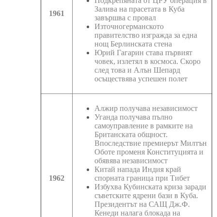
Подкрепяната от ЦРУ операция в
Залива на прасетата в Куба
1961
завършва с провал
Източногерманското
правителство изгражда за една
нощ Берлинската стена
Юрий Гагарин става първият
човек, излетял в космоса. Скоро
след това и Алън Шепард
осъществява успешен полет
Алжир получава независимост
Уганда получава пълно
самоуправление в рамките на
Британската общност.
Впоследствие премиерът Милтън
Оботе променя Конституцията и
обявява независимост
Китай напада Индия край
1962
спорната граница при Тибет
Избухва Кубинската криза заради
съветските ядрени бази в Куба.
Президентът на САЩ Дж.Ф.
Кенеди налага блокада на