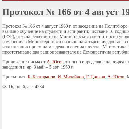
Протокол № 166 от 4 август 19
Протокол № 166 от 4 август 1960 г. от заседание на Политбюро
взаимно обучение на студенти и аспиранти; честване 16-годиш
(ГФР); отмяна решението на Министерския съвет относно увол
изменения в Министерството на външната търговия; доставка н
извънпланов прием на младежи в специалността „Математика“; 
преотстъпване два радиопредавателя на Демократична републи
Приложени: писма от
А. Югов
относно определяне на по-реалн
заведения и др. 3 май – 5 авг. 1960 г.
Присъстват:
Б. Българанов
,
И. Михайлов
,
Г. Цанков
,
А. Югов
, 
Ф. 1Б; оп. 6; а.е. 4234