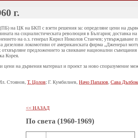
60 г.
 (ПБ) на ЦК на БКП с взети решения за: определяне цени на дър
нината на социалистическата революция в България; доставка на
нението на о.з. генерал Кирил Николов Станчев; утвърждаване 
а дизелови локомотиви от американската фирма „Дженерал мотър
отхвърляне предложението за свикване национални съвещания на
ка Корея.
и цени на дървения материал и проект за ново споразумение м
Мл. Стоянов,
Т. Цолов
; Г. Кумбилиев,
Начо Папазов
,
Сава Дълбок
<< НАЗАД
По света (1960-1969)