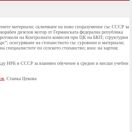
вените материали; сключване на ново споразумение със СССР за
 корабен дизелов мотор от Германската федерална република
протоколи на Контролната комисия при ЦК на БКП; структурни
с“; осигуряване на стопанството със суровини и материали;
 специалистите по селското стопанство; внос на хартия;
ежду НРБ и СССР за взаимно обучение в средни и висши учебни
ов
, Станка Цекова