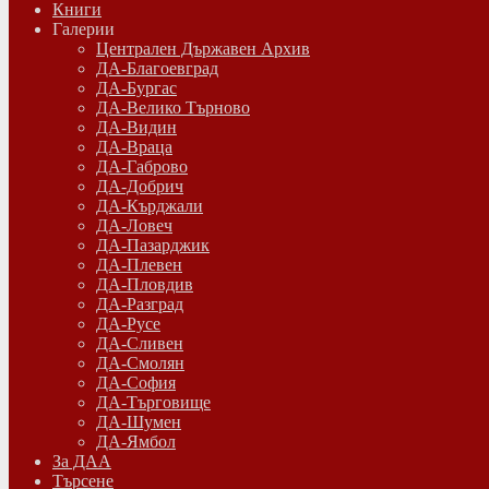
Книги
Галерии
Централен Държавен Архив
ДА-Благоевград
ДА-Бургас
ДА-Велико Търново
ДА-Видин
ДА-Враца
ДА-Габрово
ДА-Добрич
ДА-Кърджали
ДА-Ловеч
ДА-Пазарджик
ДА-Плевен
ДА-Пловдив
ДА-Разград
ДА-Русе
ДА-Сливен
ДА-Смолян
ДА-София
ДА-Търговище
ДА-Шумен
ДА-Ямбол
Зa ДАА
Търсене