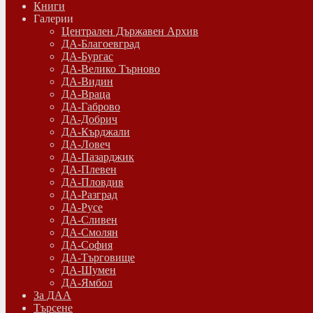
Книги
Галерии
Централен Държавен Архив
ДА-Благоевград
ДА-Бургас
ДА-Велико Търново
ДА-Видин
ДА-Враца
ДА-Габрово
ДА-Добрич
ДА-Кърджали
ДА-Ловеч
ДА-Пазарджик
ДА-Плевен
ДА-Пловдив
ДА-Разград
ДА-Русе
ДА-Сливен
ДА-Смолян
ДА-София
ДА-Търговище
ДА-Шумен
ДА-Ямбол
Зa ДАА
Търсене