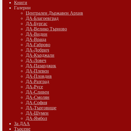
Книги
Галерии
Централен Държавен Архив
ДА-Благоевград
ДА-Бургас
ДА-Велико Търново
ДА-Видин
ДА-Враца
ДА-Габрово
ДА-Добрич
ДА-Кърджали
ДА-Ловеч
ДА-Пазарджик
ДА-Плевен
ДА-Пловдив
ДА-Разград
ДА-Русе
ДА-Сливен
ДА-Смолян
ДА-София
ДА-Търговище
ДА-Шумен
ДА-Ямбол
Зa ДАА
Търсене