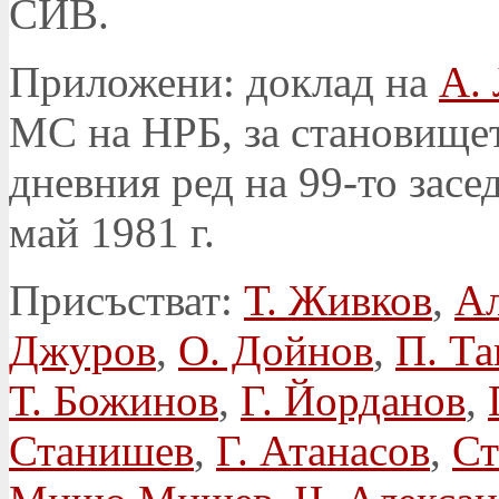
СИВ.
Приложени: доклад на
А.
МС на НРБ, за становищет
дневния ред на 99-то зас
май 1981 г.
Присъстват:
Т. Живков
,
Ал
Джуров
,
О. Дойнов
,
П. Та
Т. Божинов
,
Г. Йорданов
,
Станишев
,
Г. Атанасов
,
Ст