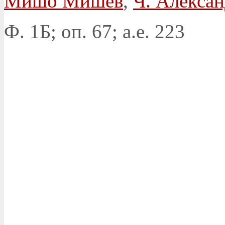
Мишо Мишев
,
Ч. Алекса
Ф. 1Б; оп. 67; а.е. 223