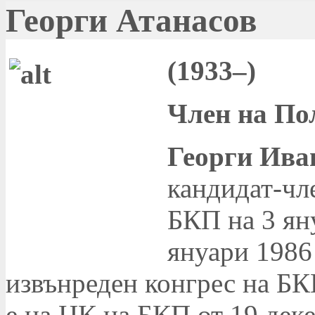
Георги Атанасов
(1933–)
Член на По
Георги Ива
кандидат-чл
БКП на 3 яну
януари 1986 
извънреден конгрес на БКП
е на ЦК на БКП от 19 деке