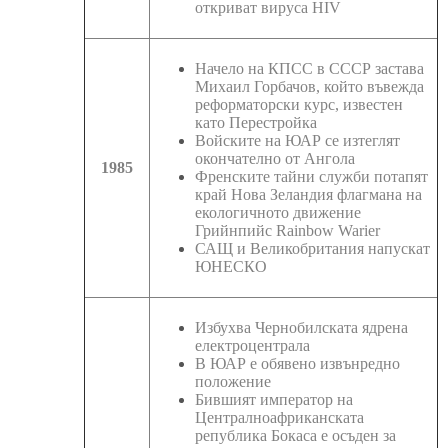
откриват вируса HIV
Начело на КПСС в СССР застава
Михаил Горбачов, който въвежда
реформаторски курс, известен
като Перестройка
Войските на ЮАР се изтеглят
окончателно от Ангола
1985
Френските тайни служби потапят
край Нова Зеландия флагмана на
екологичното движение
Грийнпийс Rainbow Warier
САЩ и Великобритания напускат
ЮНЕСКО
Избухва Чернобилската ядрена
електроцентрала
В ЮАР е обявено извънредно
положение
Бившият император на
Централноафриканската
република Бокаса е осъден за