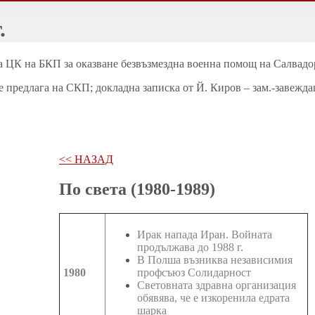
.
 на ЦК на БКП за оказване безвъзмездна военна помощ на Салвад
 предлага на СКП; докладна записка от Й. Киров – зам.-завежд
<< НАЗАД
По света (1980-1989)
Ирак напада Иран. Войната
продължава до 1988 г.
В Полша възниква независимия
1980
профсъюз Солидарност
Световната здравна организация
обявява, че е изкоренила едрата
шарка