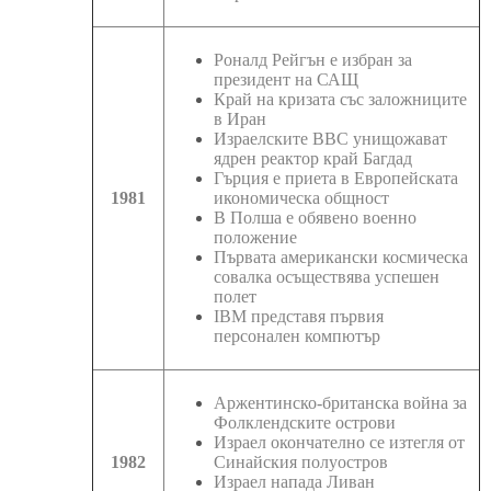
Роналд Рейгън е избран за
президент на САЩ
Край на кризата със заложниците
в Иран
Израелските ВВС унищожават
ядрен реактор край Багдад
Гърция е приета в Европейската
1981
икономическа общност
В Полша е обявено военно
положение
Първата американски космическа
совалка осъществява успешен
полет
IBM представя първия
персонален компютър
Аржентинско-британска война за
Фолклендските острови
Израел окончателно се изтегля от
1982
Синайския полуостров
Израел напада Ливан