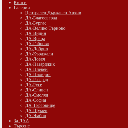
Книги
Галерии
Централен Държавен Архив
ДА-Благоевград
ДА-Бургас
ДА-Велико Търново
ДА-Видин
ДА-Враца
ДА-Габрово
ДА-Добрич
ДА-Кърджали
ДА-Ловеч
ДА-Пазарджик
ДА-Плевен
ДА-Пловдив
ДА-Разград
ДА-Русе
ДА-Сливен
ДА-Смолян
ДА-София
ДА-Търговище
ДА-Шумен
ДА-Ямбол
Зa ДАА
Търсене