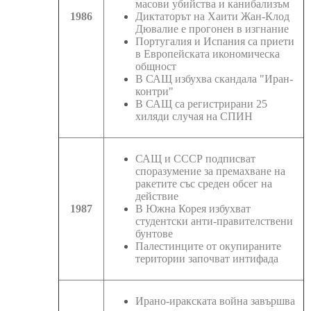
масови убийства и канибализъм
1986
Диктаторът на Хаити Жан-Клод
Дювалие е прогонен в изгнание
Португалия и Испания са приети
в Европейската икономическа
общност
В САЩ избухва скандала "Иран-
контри"
В САЩ са регистрирани 25
хиляди случая на СПИН
САЩ и СССР подписват
споразумение за премахване на
ракетите със среден обсег на
действие
1987
В Южна Корея избухват
студентски анти-правителствени
бунтове
Палестинците от окупираните
територии започват интифада
Ирано-иракската война завършва