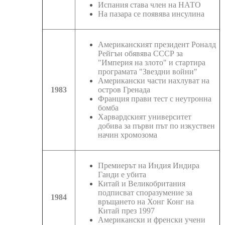
Испания става член на НАТО
На пазара се появява инсулина
Американският президент Роналд
Рейгън обявява СССР за
"Империя на злото" и стартира
програмата "Звездни войни"
Американски части нахлуват на
1983
остров Гренада
Франция прави тест с неутронна
бомба
Харвардският университет
добива за първи път по изкуствен
начин хромозома
Премиерът на Индия Индира
Ганди е убита
Китай и Великобритания
подписват споразумение за
1984
връщането на Хонг Конг на
Китай през 1997
Американски и френски учени