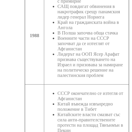
с примирие
САЩ повдигат обвинения в
накротрафик срещу панамския
лидер генерал Нориега
Край на гражданската война в
Ангола
В Полша започва обща стачка
1988
Военните части на СССР
започват да се изтеглят от
Афганистан
Лидерът на ООП Ясер Арафат
признава съществуването на
Израел и призовава за намиране
на политическо решение на
палестинския проблем
СССР окончателно се изтегля от
Афганистан
Китай въвежда извънредно
положение в Тибет
Китайските власти смазват със
сила анти-правителствените
протести на площад Тянънмън в
Пекин