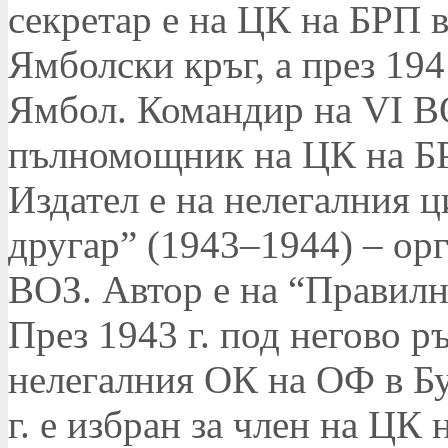
секретар е на ЦК на БРП 
Ямболски кръг, а през 194
Ямбол. Командир на VI В
пълномощник на ЦК на БР
Издател е на нелегалния 
другар” (1943–1944) – ор
ВОЗ. Автор е на “Правилн
През 1943 г. под негово р
нелегалния ОК на ОФ в Бу
г. е избран за член на ЦК 