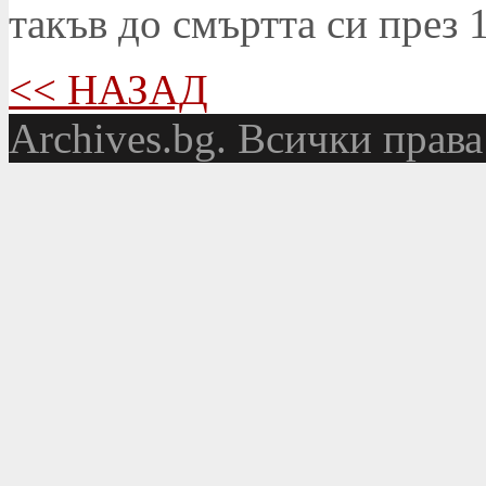
такъв до смъртта си през 1
<< НАЗАД
Аrchives.bg. Всички права