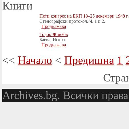
Книги
Пети конгрес на БКП 18–25 декември 1948 г.
Стенографски протокол. Ч. 1 и 2.
|
Продължава
Тодор Живков
Баева, Искра
|
Продължава
<<
Начало
<
Предишна
1
Стран
Аrchives.bg. Всички права