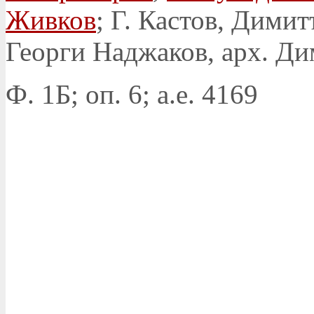
Живков
; Г. Кастов, Дими
Георги Наджаков, арх. Д
Ф. 1Б; оп. 6; а.е. 4169