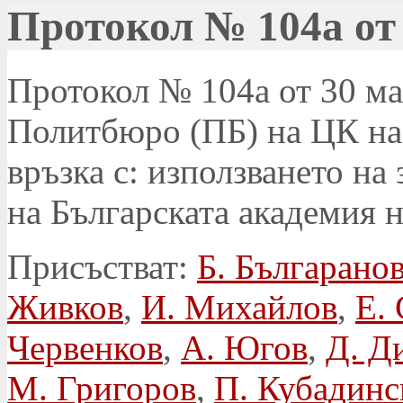
Протокол № 104а от 
Протокол № 104а от 30 май
Политбюро (ПБ) на ЦК на
връзка с: използването на
на Българската академия н
Присъстват:
Б. Българано
Живков
,
И. Михайлов
,
Е.
Червенков
,
А. Югов
,
Д. Д
М. Григоров
,
П. Кубадинс