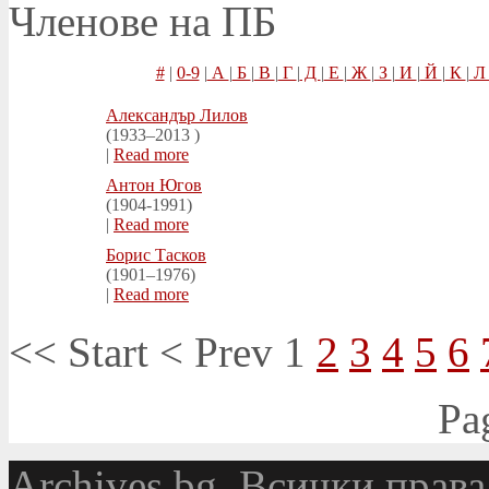
Членове на ПБ
#
|
0-9
|
А
|
Б
|
В
|
Г
|
Д
|
Е
|
Ж
|
З
|
И
|
Й
|
К
|
Александър Лилов
(1933–2013 )
|
Read more
Антон Югов
(1904-1991)
|
Read more
Борис Тасков
(1901–1976)
|
Read more
<<
Start
<
Prev
1
2
3
4
5
6
Pa
Аrchives.bg. Всички права