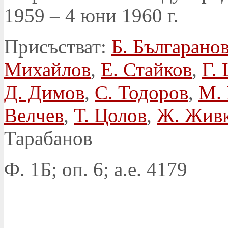
1959 – 4 юни 1960 г.
Присъстват:
Б. Българано
Михайлов
,
Е. Стайков
,
Г.
Д. Димов
,
С. Тодоров
,
М. 
Велчев
,
Т. Цолов
,
Ж. Жив
Тарабанов
Ф. 1Б; оп. 6; а.е. 4179