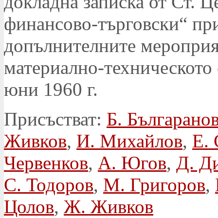
докладна записка от Ст. Ц
финансово-търговски“ пр
допълнителните мероприя
материално-техническото 
юни 1960 г.
Присъстват:
Б. Българано
Живков
,
И. Михайлов
,
Е.
Червенков
,
А. Югов
,
Д. Д
С. Тодоров
,
М. Григоров
,
Цолов
,
Ж. Живков