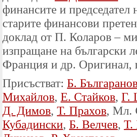
финансите и председател 
старите финансови прет
доклад от П. Коларов – ми
изпращане на български л
Франция и др. Оригинал, пр
Присъстват:
Б. Българано
Михайлов
,
Е. Стайков
,
Г.
Д. Димов
,
Т. Прахов
, Мл.
Кубадински
,
Б. Велчев
,
Т.