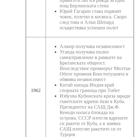
правителство изгражда за една
нощ Берлинската стена
Юрий Гагарин става първият
човек, излетял в космоса. Скоро
след това и Алън Шепард
осъществява успешен полет
Алжир получава независимост
Уганда получава пълно
самоуправление в рамките на
Британската общност.
Впоследствие премиерът Милтън
Оботе променя Конституцията и
обявява независимост
Китай напада Индия край
1962
спорната граница при Тибет
Избухва Кубинската криза заради
съветските ядрени бази в Куба.
Президентът на САЩ Дж.Ф.
Кенеди налага блокада на
острова. СССР изтегля ядрените
си ракети от Куба, а в замяна
САЩ изтеглят ракетите си от
Турция