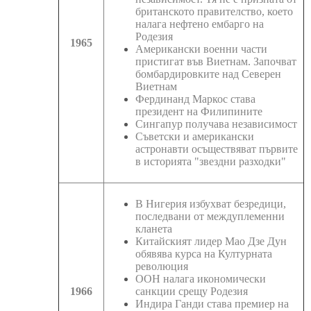
британското правителство, което
налага нефтено ембарго на
Родезия
1965
Американски военни части
пристигат във Виетнам. Започват
бомбардировките над Северен
Виетнам
Фердинанд Маркос става
президент на Филипините
Сингапур получава независимост
Съветски и американски
астронавти осъществяват първите
в историята "звездни разходки"
В Нигерия избухват безредици,
последвани от междуплеменни
кланета
Китайският лидер Мао Дзе Дун
обявява курса на Културната
революция
ООН налага икономически
1966
санкции срещу Родезия
Индира Ганди става премиер на