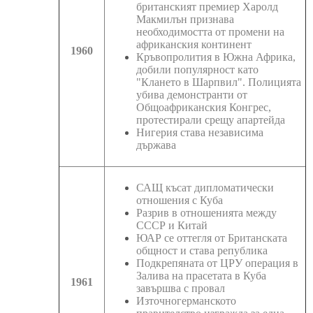
британският премиер Харолд
Макмилън признава
необходимостта от промени на
африканския континент
1960
Кръвопролития в Южна Африка,
добили популярност като
"Клането в Шарпвил". Полицията
убива демонстранти от
Общоафриканския Конгрес,
протестирали срещу апартейда
Нигерия става независима
държава
САЩ късат дипломатически
отношения с Куба
Разрив в отношенията между
СССР и Китай
ЮАР се оттегля от Британската
общност и става република
Подкрепяната от ЦРУ операция в
Залива на прасетата в Куба
1961
завършва с провал
Източногерманското