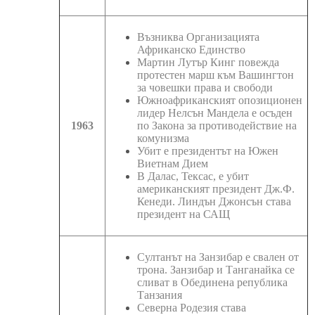
Възниква Организацията
Африканско Единство
Мартин Лутър Кинг повежда
протестен марш към Вашингтон
за човешки права и свободи
Южноафриканският опозиционен
лидер Нелсън Мандела е осъден
1963
по Закона за противодействие на
комунизма
Убит е президентът на Южен
Виетнам Дием
В Далас, Тексас, е убит
американският президент Дж.Ф.
Кенеди. Линдън Джонсън става
президент на САЩ
Султанът на Занзибар е свален от
трона. Занзибар и Танганайка се
сливат в Обединена република
Танзания
Северна Родезия става