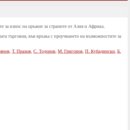
е за износ на оръжие за страните от Азия и Африка.
та търговия, във връзка с проучването на възможностите за
оянов
,
Т. Прахов
,
С. Тодоров
,
М. Григоров
,
П. Кубадински
,
Б.