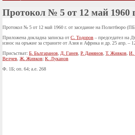
Протокол № 5 от 12 май 1960 г
Протокол № 5 от 12 май 1960 г. от заседание на Политбюро (ПБ
Приложена докладна записка от
С. Тодоров
– председател на Д
износ на оръжие за страните от Азия и Африка и др. 25 апр. – 12
Присъстват:
Б. Българанов
,
Д. Ганев
,
Р. Дамянов
,
Т. Живков
,
И.
Велчев
,
Ж. Живков
;
К. Луканов
Ф. 1Б; оп. 64; а.е. 268