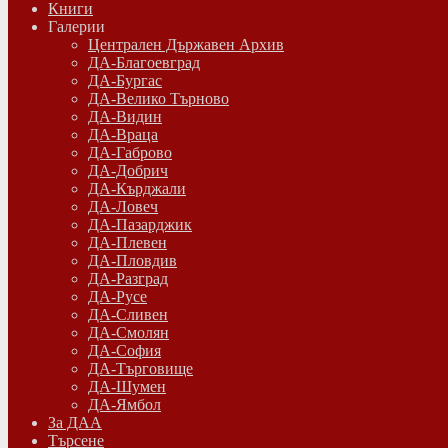
Книги
Галерии
Централен Държавен Архив
ДА-Благоевград
ДА-Бургас
ДА-Велико Търново
ДА-Видин
ДА-Враца
ДА-Габрово
ДА-Добрич
ДА-Кърджали
ДА-Ловеч
ДА-Пазарджик
ДА-Плевен
ДА-Пловдив
ДА-Разград
ДА-Русе
ДА-Сливен
ДА-Смолян
ДА-София
ДА-Търговище
ДА-Шумен
ДА-Ямбол
Зa ДАА
Търсене