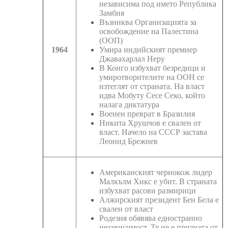
независима под името Република
Замбия
Възниква Организацията за
освобождение на Палестина
(ООП)
1964
Умира индийският премиер
Джавахарлал Неру
В Конго избухват безредици и
умиротворителите на ООН се
изтеглят от страната. На власт
идва Мобуту Сесе Секо, който
налага диктатура
Военен преврат в Бразилия
Никита Хрушчов е свален от
власт. Начело на СССР застава
Леонид Брежнев
Американският чернокож лидер
Малкълм Хикс е убит. В страната
избухват расови размирици
Алжирският президент Бен Бела е
свален от власт
Родезия обявява едностранно
независимост. Тя не е призната от