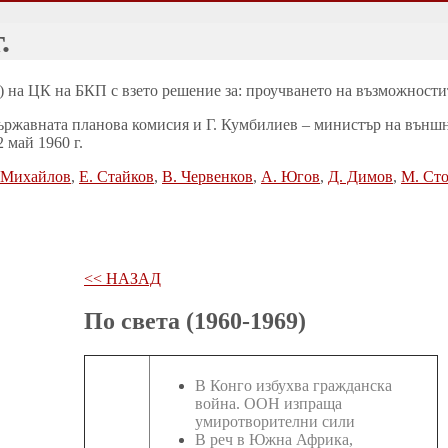
.
) на ЦК на БКП с взето решение за: проучването на възможностит
ържавната планова комисия и Г. Кумбилиев – министър на външна
 май 1960 г.
 Михайлов
,
Е. Стайков
,
В. Червенков
,
А. Югов
,
Д. Димов
,
М. Ст
<< НАЗАД
По света (1960-1969)
В Конго избухва гражданска
война. ООН изпраща
умиротворителни сили
В реч в Южна Африка,