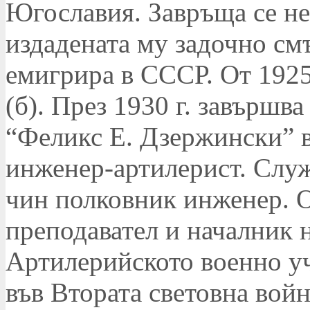
Югославия. Завръща се не
издадената му задочно смъ
емигрира в СССР. От 1925
(б). През 1930 г. завършв
“Феликс Е. Дзержински” 
инженер-артилерист. Служ
чин полковник инженер. От
преподавател и началник н
Артилерийското военно уч
във Втората световна вой