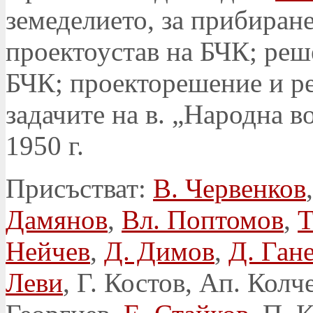
земеделието, за прибиране
проектоустав на БЧК; реше
БЧК; проекторешение и ре
задачите на в. „Народна во
1950 г.
Присъстват:
В. Червенков
Дамянов
,
Вл. Поптомов
,
Т
Нейчев
,
Д. Димов
,
Д. Ган
Леви
, Г. Костов, Ап. Колч