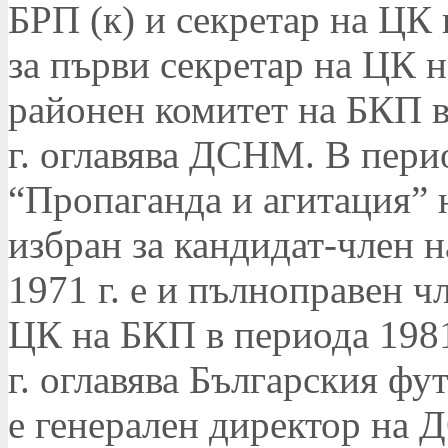
БРП (к) и секретар на ЦК 
за първи секретар на ЦК 
районен комитет на БКП 
г. оглавява ДСНМ. В пери
“Пропаганда и агитация” н
избран за кандидат-член н
1971 г. е и пълноправен ч
ЦК на БКП в периода 1981
г. оглавява Българския фу
е генерален директор на 