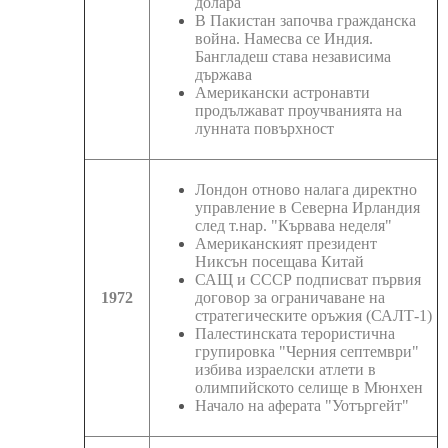
долара
В Пакистан започва гражданска
война. Намесва се Индия.
Бангладеш става независима
държава
Американски астронавти
продължават проучванията на
лунната повърхност
Лондон отново налага директно
управление в Северна Ирландия
след т.нар. "Кървава неделя"
Американският президент
Никсън посещава Китай
САЩ и СССР подписват първия
1972
договор за ограничаване на
стратегическите оръжия (САЛТ-1)
Палестинската терористична
групировка "Черния септември"
избива израелски атлети в
олимпийското селище в Мюнхен
Начало на аферата "Уотъргейт"