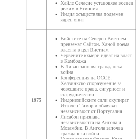
Хайле Селасие установява военен
режим в Етиопия
Индия осъществява подземен
ядрен опит
Войските на Северен Виетнем
превземат Сайгон. Ханой поема
властта в цял Виетнам
Червените кхмери идват на власт
в Камбоджа
В Ливан започва гражданска
война
Конференция на ОССЕ.
Хелзинкско споразумение за
човешките права, сигурност и
сътрудничество
1975
Индонезийските сили окупират
Източен Тимор и обявяват
независимост от Португалия
Лисабон признава
независимостта на Ангола и
Мозамбик. В Ангола започва
гражданска война