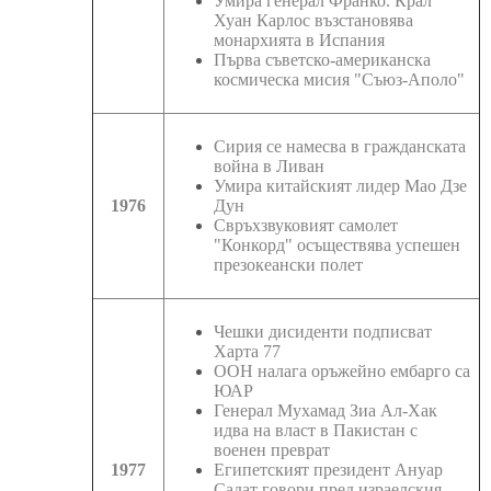
Умира генерал Франко. Крал
Хуан Карлос възстановява
монархията в Испания
Първа съветско-американска
космическа мисия "Съюз-Аполо"
Сирия се намесва в гражданската
война в Ливан
Умира китайският лидер Мао Дзе
1976
Дун
Свръхзвуковият самолет
"Конкорд" осъществява успешен
презокеански полет
Чешки дисиденти подписват
Харта 77
ООН налага оръжейно ембарго са
ЮАР
Генерал Мухамад Зиа Ал-Хак
идва на власт в Пакистан с
военен преврат
1977
Египетският президент Ануар
Садат говори пред израелския