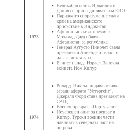
Великобритания, Ирландия и
Дания се присъединяват към ЕИО
Парижкото споразумение слага
край на американското
присъствие в Индокитай
Афганистанският премиер
1973
Мохамад Дауд обявява
Афганистан за република
Генерал Аугусто Пиночет сваля
президента Алиенде от власт и
налага диктатура
Египет напада Израел. Започва
войната Йом Кипур
Ричард Никсън подава оставка
заради аферата "Уотъргейт".
Джералд Форд става президент на
САЩ
Военен преврат в Португалия
Неуспешен опит за преврат в
1974
Кипър. Турски военни части
навлизат в северната част на
острова