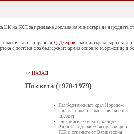
на ЦК на БКП за приемане доклада на министъра на народната от
 комитет за планиране, и
Д. Джуров
– министър на народната от
ръзка с доставяне за българската армия основно въоръжение и бой
<< НАЗАД
По света (1970-1979)
Камбоджанският крал Нородом
Сианук пада от власт след военен
преврат
Западногерманският канцлер
Вили Брандт започва преговори с
ГДР и страните от Варшавския