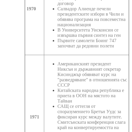
договор
1970
Салвадор Алиенде печели
президентските избори в Чили и
обявява програма на повсеместна
национализация
В Университета Уисконсин се
извършва първия синтез на ген
Първите самолети Боинг 747
започват да редовни полети
Американският президент
Никсън и държавният секретар
Кисинджър обявяват курс на
"разведряване" в отношенията със
СССР
Китайската народна република е
приета в ООН на мястото на
Тайван
САЩ се оттегля от
споразумението Бретън Уудс за
1971
фиксиран курс между валутите.
Смитсънската конференция слага
край на конвертируемостта на