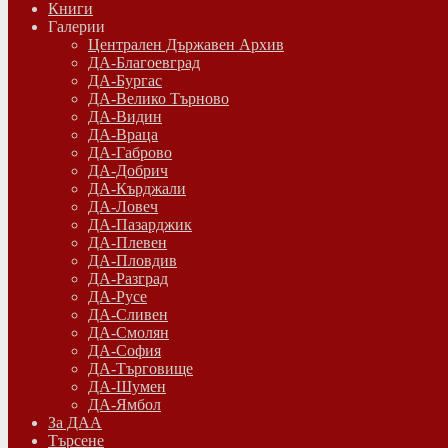
Книги
Галерии
Централен Държавен Архив
ДА-Благоевград
ДА-Бургас
ДА-Велико Търново
ДА-Видин
ДА-Враца
ДА-Габрово
ДА-Добрич
ДА-Кърджали
ДА-Ловеч
ДА-Пазарджик
ДА-Плевен
ДА-Пловдив
ДА-Разград
ДА-Русе
ДА-Сливен
ДА-Смолян
ДА-София
ДА-Търговище
ДА-Шумен
ДА-Ямбол
Зa ДАА
Търсене