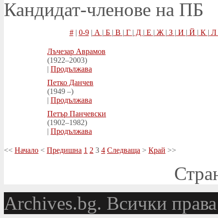
Кандидат-членове на ПБ
#
|
0-9
|
А
|
Б
|
В
|
Г
|
Д
|
Е
|
Ж
|
З
|
И
|
Й
|
К
|
Лъчезар Аврамов
(1922–2003)
|
Продължава
Петко Данчев
(1949 –)
|
Продължава
Петър Панчевски
(1902–1982)
|
Продължава
<<
Начало
<
Предишна
1
2
3
4
Следваща
>
Край
>>
Стран
Аrchives.bg. Всички права