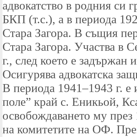
адвокатство в родния си гр
БКП (т.с.), а в периода 1
Стара Загора. В същия пе
Стара Загора. Участва в 
г., след което е задържан 
Осигурява адвокатска защ
В периода 1941–1943 г. е 
поле” край с. Еникьой, Кс
освобождаването му през 1
на комитетите на ОФ. През