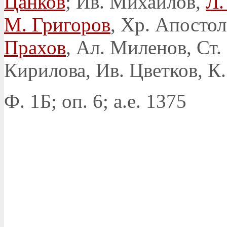
Цанков
; Ив. Михайлов,
Л.
М. Григоров
, Хр. Апостол
Прахов
, Ал. Миленов, Ст
Кирилова, Ив. Цветков, К
Ф. 1Б; оп. 6; а.е. 1375