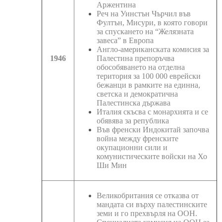
Аржентина
Реч на Уинстън Чърчил във
Фултън, Мисури, в която говори
за спускането на “Желязната
завеса” в Европа
Англо-американската комисия за
1946
Палестина препоръчва
обособяването на отделна
територия за 100 000 еврейски
бежанци в рамките на единна,
светска и демократична
Палестинска държава
Италия скъсва с монархията и се
обявява за република
Във френски Индокитай започва
война между френските
окупационни сили и
комунистическите войски на Хо
Ши Мин
Великобритания се отказва от
мандата си върху палестинските
земи и го прехвърля на ООН.