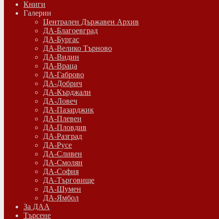
Книги
Галерии
Централен Държавен Архив
ДА-Благоевград
ДА-Бургас
ДА-Велико Търново
ДА-Видин
ДА-Враца
ДА-Габрово
ДА-Добрич
ДА-Кърджали
ДА-Ловеч
ДА-Пазарджик
ДА-Плевен
ДА-Пловдив
ДА-Разград
ДА-Русе
ДА-Сливен
ДА-Смолян
ДА-София
ДА-Търговище
ДА-Шумен
ДА-Ямбол
Зa ДАА
Търсене