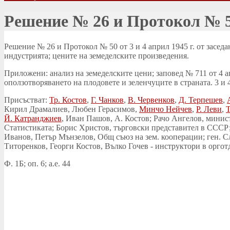
Решение № 26 и Протокол № 50 
Решение № 26 и Протокол № 50 от 3 и 4 април 1945 г. от заседа
индустрията; цените на земеделските произведения.
Приложени: анализ на земеделските цени; заповед № 711 от 4 а
оползотворяването на плодовете и зеленчуците в страната. 3 и 4
Присъстват:
Тр. Костов
,
Г. Чанков
,
В. Червенков
,
Д. Терпешев
,
Кирил Драмалиев, Любен Герасимов,
Минчо Нейчев
,
Р. Леви
,
Т
Й. Катранджиев
, Иван Пашов, А. Костов; Рачо Ангелов, мини
Статистиката; Борис Христов, търговски представител в СССР
Иванов, Петър Мънзелов, Общ съюз на зем. кооперации; ген. С
Титоренков, Георги Костов, Вълко Гочев - инструктори в оргот
Ф. 1Б; оп. 6; а.е. 44