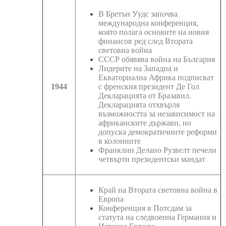
В Бретън Уудс започва
международна конференция,
която полага основите на новия
финансов ред след Втората
световна война
СССР обявява война на България
Лидерите на Западна и
Екваториална Африка подписват
1944
с френския президент Де Гол
Декларацията от Бразавил.
Декларацията отхвърля
възможността за независимост на
африканските държави, но
допуска демократичните реформи
в колониите
Франклин Делано Рузвелт печели
четвърти президентски мандат
Край на Втората световна война в
Европа
Конференция в Потсдам за
статута на следвоенна Германия и