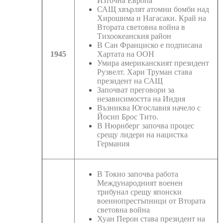
Източна Европа
САЩ хвърлят атомни бомби над
Хирошима и Нагасаки. Край на
Втората световна война в
Тихоокеанския район
В Сан Франциско е подписана
1945
Хартата на ООН
Умира американският президент
Рузвелт. Хари Труман става
президент на САЩ
Започват преговори за
независимостта на Индия
Възниква Югославия начело с
Йосип Брос Тито.
В Нюрнберг започва процес
срещу лидери на нацистка
Германия
В Токио започва работа
Международният военен
трибунал срещу японски
военнопрестъпници от Втората
световна война
Хуан Перон става президент на