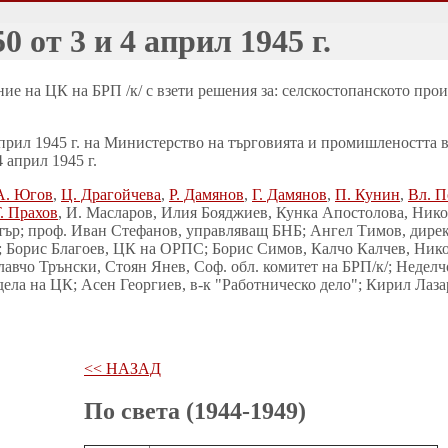
от 3 и 4 април 1945 г.
ние на ЦК на БРП /к/ с взети решения за: селскостопанското про
прил 1945 г. на Министерство на търговията и промишлеността в
 април 1945 г.
А. Югов
,
Ц. Драгойчева
,
Р. Дамянов
,
Г. Дамянов
,
П. Кунин
,
Вл. 
. Прахов
, И. Масларов, Илия Бояджиев, Кунка Апостолова, Ник
стър; проф. Иван Стефанов, управляващ БНБ; Ангел Тимов, дире
; Борис Благоев, ЦК на ОРПС; Борис Симов, Калчо Калчев, Нико
лавчо Трънски, Стоян Янев, Соф. обл. комитет на БРП/к/; Недел
дела на ЦК; Асен Георгиев, в-к "Работническо дело"; Кирил Лаза
<< НАЗАД
По света (1944-1949)