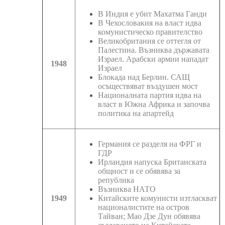
В Индия е убит Махатма Ганди
В Чехословакия на власт идва
комунистическо правителство
Великобритания се оттегля от
Палестина. Възниква държавата
Израел. Арабски армии нападат
1948
Израел
Блокада над Берлин. САЩ
осъществяват въздушен мост
Националната партия идва на
власт в Южна Африка и започва
политика на апартейд
Германия се разделя на ФРГ и
ГДР
Ирландия напуска Британската
общност и се обявява за
република
Възниква НАТО
1949
Китайските комунисти изтласкват
националистите на остров
Тайван; Мао Дзе Дун обявява