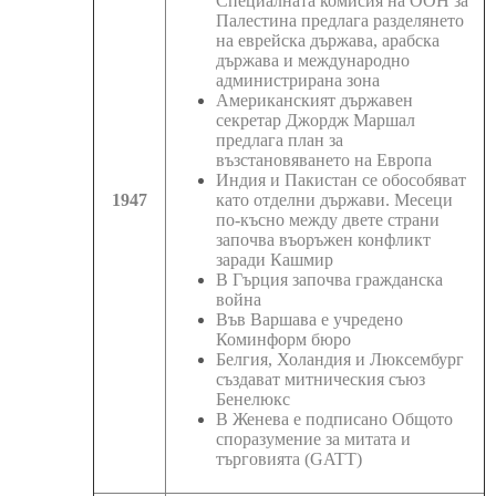
Специалната комисия на ООН за
Палестина предлага разделянето
на еврейска държава, арабска
държава и международно
администрирана зона
Американският държавен
секретар Джордж Маршал
предлага план за
възстановяването на Европа
Индия и Пакистан се обособяват
1947
като отделни държави. Месеци
по-късно между двете страни
започва въоръжен конфликт
заради Кашмир
В Гърция започва гражданска
война
Във Варшава е учредено
Коминформ бюро
Белгия, Холандия и Люксембург
създават митническия съюз
Бенелюкс
В Женева е подписано Общото
споразумение за митата и
търговията (GATT)