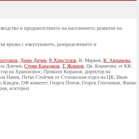
изводство и продоволствието на населението; развитие на
ъв връзка с изкупуването, разпределението и
Поптомов
,
Димо Дичев
,
Р. Христозов
, В. Марков,
К. Аврамова
,
ола Дончев,
Стоян Караджов
,
Т. Живков
, Цв. Киранова; от КК:
ктор на Храноизнос; Прокопи Киранов, директор на
ла Начев, Петко Стойчев от Стопанския отдел на ЦК; Иван
чо Кандев, ОФ комитет; Георги Попов, Георги Глогинков, Фанко
ров, агитпроп